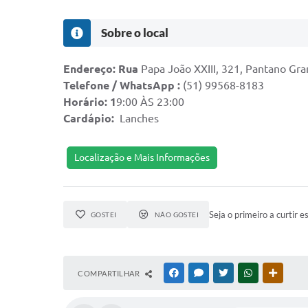
Sobre o local
Endereço: Rua
Papa João XXIII, 321, Pantano Gra
Telefone / WhatsApp :
(51) 99568-8183
Horário: 1
9:00 ÀS 23:00
Cardápio:
Lanches
Localização e Mais Informações
Seja o primeiro a curtir e
GOSTEI
NÃO GOSTEI
COMPARTILHAR
FACEBOOK
MESSENGER
TWITTER
WHATSAPP
OUTRAS