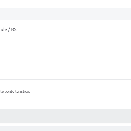
nde / RS
ste ponto turístico.
 MÍDIAS