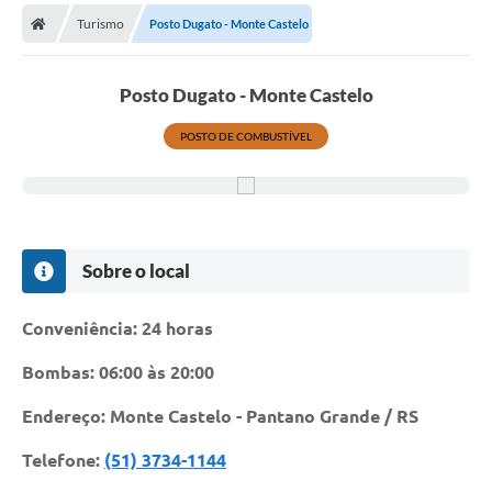
Turismo
Posto Dugato - Monte Castelo
Prefeitura
Publicações / Transparência
Posto Dugato - Monte Castelo
Secretarias
POSTO DE COMBUSTÍVEL
Ouvidoria
Expocal, Festa do Cavalo e o Relincho da Canção Nativa
Contato
Sobre o local
Gestões Anteriores
Conveniência: 24 horas
Licenças Ambientais
Bombas: 06:00 às 20:00
Galeria de Fotos
Endereço: Monte Castelo - Pantano Grande / RS
Contratos
Telefone:
(51) 3734-1144
Audiências Públicas