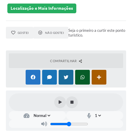
Arquivos para Download
Localização e Mais Informações
Notícias
Turismo
Seja o primeiro a curtir este ponto
GOSTEI
NÃO GOSTEI
turístico.
Contas Públicas
Legislação
COMPARTILHAR
Editais
Links
Telefones Úteis
Agenda
SIC
Diário Oficial