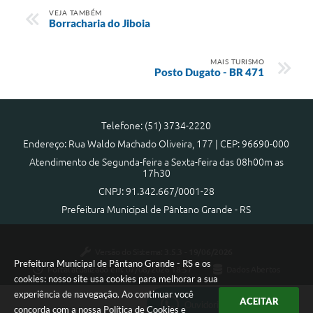
VEJA TAMBÉM
Borracharia do Jiboia
MAIS TURISMO
Posto Dugato - BR 471
Telefone: (51) 3734-2220
Endereço: Rua Waldo Machado Oliveira, 177 | CEP: 96690-000
Atendimento de Segunda-feira a Sexta-feira das 08h00m as
17h30
CNPJ: 91.342.667/0001-28
Prefeitura Municipal de Pântano Grande - RS
Versão do Sistema:
3.5.3 - 19/06/2026
Prefeitura Municipal de Pântano Grande - RS e os
Portal atualizado em:
07/08/2026 18:57
Dados Abertos
cookies: nosso site usa cookies para melhorar a sua
experiência de navegação. Ao continuar você
ACEITAR
Ouvidoria Municipal
concorda com a nossa
Política de Cookies
e