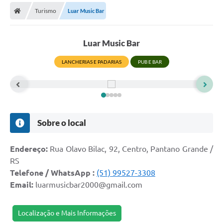
Turismo
Luar Music Bar
Prefeitura
Publicações / Transparência
Luar Music Bar
Secretarias
LANCHERIAS E PADARIAS
PUB E BAR
Ouvidoria
Expocal, Festa do Cavalo e o Relincho da Canção Nativa
Contato
Sobre o local
Gestões Anteriores
Endereço:
Rua Olavo Bilac, 92, Centro, Pantano Grande /
Licenças Ambientais
RS
Telefone / WhatsApp :
(51) 99527-3308
Galeria de Fotos
Email:
luarmusicbar2000@gmail.com
Contratos
Localização e Mais Informações
Audiências Públicas