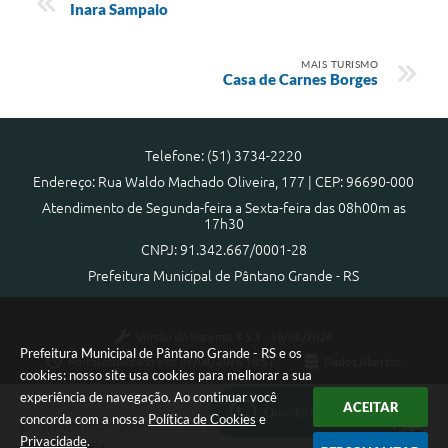
Inara Sampaio
MAIS TURISMO
Casa de Carnes Borges
Telefone: (51) 3734-2220
Endereço: Rua Waldo Machado Oliveira, 177 | CEP: 96690-000
Atendimento de Segunda-feira a Sexta-feira das 08h00m as
17h30
CNPJ: 91.342.667/0001-28
Prefeitura Municipal de Pântano Grande - RS
Versão do Sistema:
3.5.3 - 19/06/2026
Prefeitura Municipal de Pântano Grande - RS e os
Portal atualizado em:
07/08/2026 18:57
Dados Abertos
cookies: nosso site usa cookies para melhorar a sua
experiência de navegação. Ao continuar você
ACEITAR
Ouvidoria Municipal
concorda com a nossa
Política de Cookies
e
Copyright Instar - 2006-2026. Todos os direitos reservados -
Privacidade
.
Instar Tecnologia