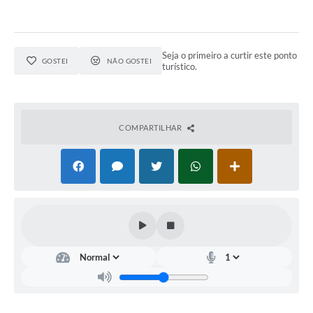
Arquivos para Download
Notícias
Seja o primeiro a curtir este ponto
GOSTEI
NÃO GOSTEI
turístico.
Turismo
Contas Públicas
Legislação
COMPARTILHAR
Editais
Links
Telefones Úteis
Agenda
SIC
Diário Oficial