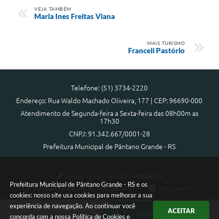
VEJA TAMBÉM
Maria Ines Freitas Viana
MAIS TURISMO
Franceli Pastório
Telefone: (51) 3734-2220
Endereço: Rua Waldo Machado Oliveira, 177 | CEP: 96690-000
Atendimento de Segunda-feira a Sexta-feira das 08h00m as
17h30
CNPJ: 91.342.667/0001-28
Prefeitura Municipal de Pântano Grande - RS
Versão do Sistema:
3.5.3 - 19/06/2026
Prefeitura Municipal de Pântano Grande - RS e os
Portal atualizado em:
07/08/2026 18:57
Dados Abertos
cookies: nosso site usa cookies para melhorar a sua
experiência de navegação. Ao continuar você
ACEITAR
Ouvidoria Municipal
concorda com a nossa
Política de Cookies
e