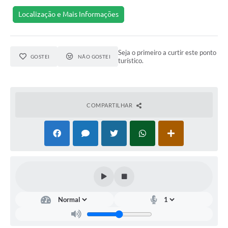
Arquivos para Download
Localização e Mais Informações
Notícias
Turismo
Seja o primeiro a curtir este ponto
GOSTEI
NÃO GOSTEI
turístico.
Contas Públicas
Legislação
COMPARTILHAR
Editais
Links
Telefones Úteis
Agenda
SIC
Diário Oficial