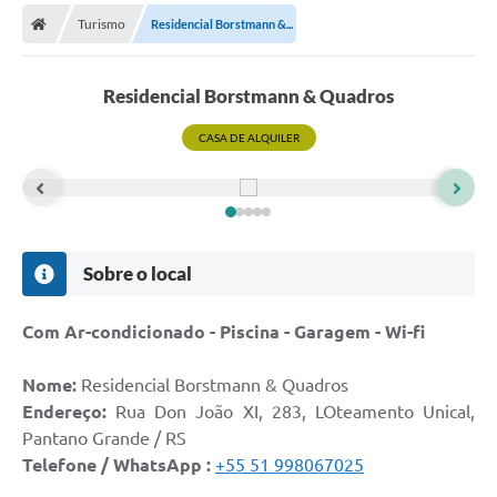
Turismo
Residencial Borstmann &...
Prefeitura
Publicações / Transparência
Residencial Borstmann & Quadros
Secretarias
CASA DE ALQUILER
Ouvidoria
Expocal, Festa do Cavalo e o Relincho da Canção Nativa
Contato
Sobre o local
Gestões Anteriores
Com Ar-condicionado - Piscina - Garagem - Wi-fi
Licenças Ambientais
Nome:
Residencial Borstmann & Quadros
Galeria de Fotos
Endereço:
Rua Don João XI, 283, LOteamento Unical,
Contratos
Pantano Grande / RS
Telefone / WhatsApp :
+55 51
998067025
Audiências Públicas