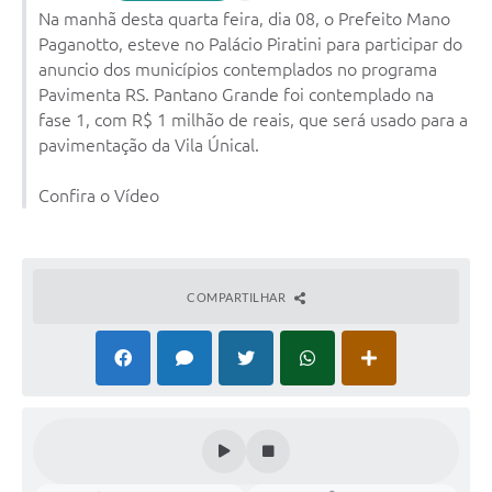
Na manhã desta quarta feira, dia 08, o Prefeito Mano
Arquivos para Download
Paganotto, esteve no Palácio Piratini para participar do
anuncio dos municípios contemplados no programa
Notícias
Pavimenta RS. Pantano Grande foi contemplado na
Turismo
fase 1, com R$ 1 milhão de reais, que será usado para a
pavimentação da Vila Únical.
Contas Públicas
Confira o Vídeo
Legislação
Editais
Links
COMPARTILHAR
Telefones Úteis
Agenda
SIC
Diário Oficial