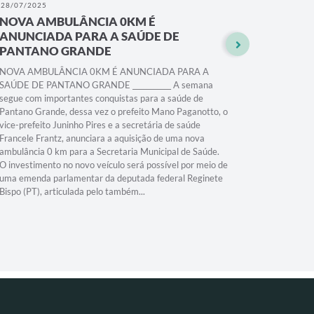
28/07/2025
28/07/202
NOVA AMBULÂNCIA 0KM É
PREFE
ANUNCIADA PARA A SAÚDE DE
ANUNCI
PANTANO GRANDE
NOVOS
NOVA AMBULÂNCIA 0KM É ANUNCIADA PARA A
PREFEITU
SAÚDE DE PANTANO GRANDE ___________ A semana
DE TELE
segue com importantes conquistas para a saúde de
PARA SAÚDE
Pantano Grande, dessa vez o prefeito Mano Paganotto, o
julho, o p
vice-prefeito Juninho Pires e a secretária de saúde
Juninho Pi
Francele Frantz, anunciara a aquisição de uma nova
conquista 
ambulância 0 km para a Secretaria Municipal de Saúde.
contempla
O investimento no novo veículo será possível por meio de
Federal, e
uma emenda parlamentar da deputada federal Reginete
equipament
Bispo (PT), articulada pelo também...
recursos f
total de R