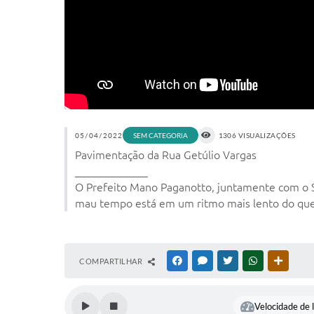
05/04/2022
SEM CATEGORIA
1306 VISUALIZAÇÕES
Pavimentação da Rua Getúlio Vargas
_____________
O Prefeito Mano Paganotto, juntamente com o Se
mau tempo está em um ritmo mais lento do que 
COMPARTILHAR
FACEBOOK
MESSENGER
TWITTER
WHATSAPP
OUTRAS
Velocidade de l