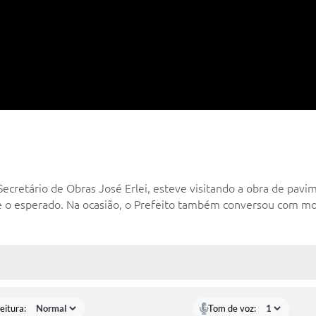
cretário de Obras José Erlei, esteve visitando a obra de pavi
o esperado. Na ocasião, o Prefeito também conversou com mor
 MÍDIAS
eitura:
Tom de voz: