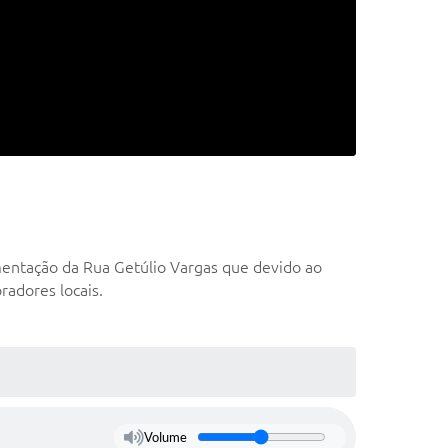
mentação da Rua Getúlio Vargas que devido ao
adores locais.
Volume