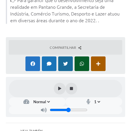
👉 Para garantir que o desenvolvimento seja uma
realidade em Pantano Grande, a Secretaria de
Arquivos para Download
Indústria, Comércio Turismo, Desporto e Lazer atuou
Notícias
em diversas áreas durante o ano de 2022. .
Turismo
Contas Públicas
COMPARTILHAR
Legislação
Editais
Links
Telefones Úteis
Agenda
SIC
Diário Oficial
VEJA TAMBÉM