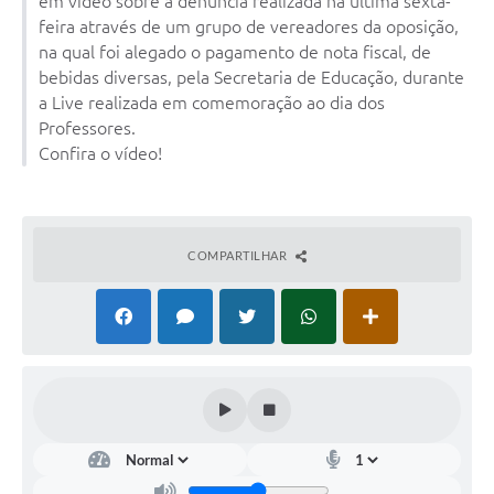
em vídeo sobre a denúncia realizada na última sexta-
feira através de um grupo de vereadores da oposição,
Arquivos para Download
na qual foi alegado o pagamento de nota fiscal, de
Notícias
bebidas diversas, pela Secretaria de Educação, durante
a Live realizada em comemoração ao dia dos
Turismo
Professores.
Confira o vídeo!
Contas Públicas
Legislação
Editais
COMPARTILHAR
Links
Telefones Úteis
Agenda
SIC
Diário Oficial