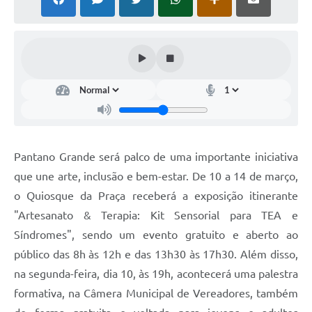
Arquivos para Download
Notícias
Turismo
Contas Públicas
Legislação
Editais
Pantano Grande será palco de uma importante iniciativa
que une arte, inclusão e bem-estar. De 10 a 14 de março,
Links
o Quiosque da Praça receberá a exposição itinerante
Telefones Úteis
"Artesanato & Terapia: Kit Sensorial para TEA e
Agenda
Síndromes", sendo um evento gratuito e aberto ao
público das 8h às 12h e das 13h30 às 17h30. Além disso,
SIC
na segunda-feira, dia 10, às 19h, acontecerá uma palestra
Diário Oficial
formativa, na Câmera Municipal de Vereadores, também