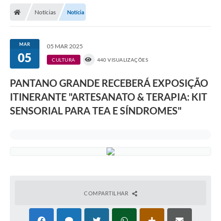
Notícias
Notícia
Prefeitura
Publicações / Transparência
MAR
05 MAR 2025
05
Secretarias
CULTURA
440 VISUALIZAÇÕES
Ouvidoria
PANTANO GRANDE RECEBERÁ EXPOSIÇÃO
ITINERANTE "ARTESANATO & TERAPIA: KIT
Expocal, Festa do Cavalo e o Relincho da Canção Nativa
SENSORIAL PARA TEA E SÍNDROMES"
Contato
Gestões Anteriores
Licenças Ambientais
Galeria de Fotos
Contratos
COMPARTILHAR
Audiências Públicas