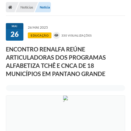
Notícias
Notícia
Prefeitura
Publicações / Transparência
MAI
26 MAI 2025
26
Secretarias
EDUCAÇÃO
330 VISUALIZAÇÕES
Ouvidoria
ENCONTRO RENALFA REÚNE
ARTICULADORAS DOS PROGRAMAS
Expocal, Festa do Cavalo e o Relincho da Canção Nativa
ALFABETIZA TCHÊ E CNCA DE 18
Contato
MUNICÍPIOS EM PANTANO GRANDE
Gestões Anteriores
Licenças Ambientais
Galeria de Fotos
Contratos
Audiências Públicas