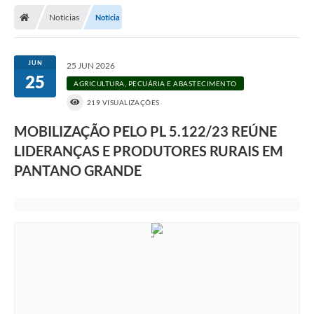
Notícias
Notícia
Prefeitura
Publicações / Transparência
JUN
25 JUN 2026
25
Secretarias
AGRICULTURA, PECUÁRIA E ABASTECIMENTO
219 VISUALIZAÇÕES
Ouvidoria
MOBILIZAÇÃO PELO PL 5.122/23 REÚNE
Expocal, Festa do Cavalo e o Relincho da Canção Nativa
LIDERANÇAS E PRODUTORES RURAIS EM
Contato
PANTANO GRANDE
Gestões Anteriores
Licenças Ambientais
Galeria de Fotos
Contratos
Audiências Públicas