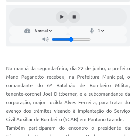
Arquivos para Download
Notícias
Turismo
Contas Públicas
Legislação
Editais
Na manhã da segunda-feira, dia 22 de junho, o prefeito
Mano Paganotto recebeu, na Prefeitura Municipal, o
Links
comandante do 6º Batalhão de Bombeiro Militar,
Telefones Úteis
tenente-coronel Joel Dittberner, e a subcomandante da
Agenda
corporação, major Lucilda Alves Ferreira, para tratar do
avanço dos trâmites visando à implantação do Serviço
SIC
Civil Auxiliar de Bombeiro (SCAB) em Pantano Grande.
Diário Oficial
Também participaram do encontro o presidente da