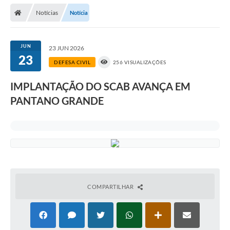
Notícias
Notícia
Prefeitura
Publicações / Transparência
JUN
23 JUN 2026
23
Secretarias
DEFESA CIVIL
256 VISUALIZAÇÕES
Ouvidoria
IMPLANTAÇÃO DO SCAB AVANÇA EM
PANTANO GRANDE
Expocal, Festa do Cavalo e o Relincho da Canção Nativa
Contato
Gestões Anteriores
Licenças Ambientais
Galeria de Fotos
COMPARTILHAR
Contratos
Audiências Públicas