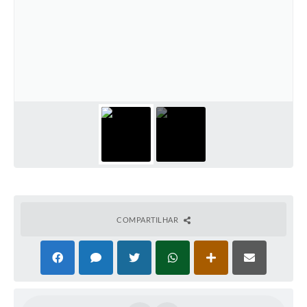
Arquivos para Download
Notícias
Turismo
Contas Públicas
Legislação
Editais
Links
Telefones Úteis
COMPARTILHAR
Agenda
SIC
Diário Oficial