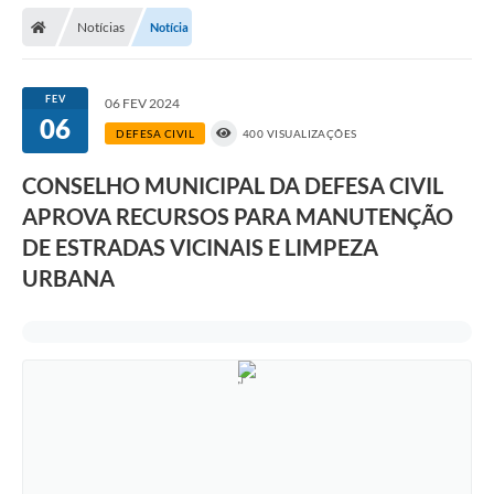
Notícias
Notícia
Prefeitura
Publicações / Transparência
FEV
06 FEV 2024
06
Secretarias
DEFESA CIVIL
400 VISUALIZAÇÕES
Ouvidoria
CONSELHO MUNICIPAL DA DEFESA CIVIL
APROVA RECURSOS PARA MANUTENÇÃO
Expocal, Festa do Cavalo e o Relincho da Canção Nativa
DE ESTRADAS VICINAIS E LIMPEZA
Contato
URBANA
Gestões Anteriores
Licenças Ambientais
Galeria de Fotos
Contratos
Audiências Públicas