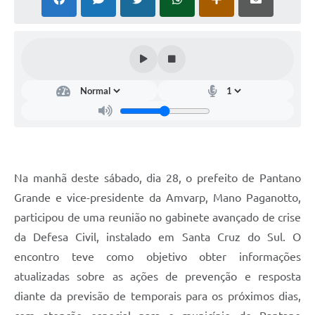
Arquivos para Download
Notícias
Turismo
Contas Públicas
Legislação
Editais
Na manhã deste sábado, dia 28, o prefeito de Pantano
Links
Grande e vice-presidente da Amvarp, Mano Paganotto,
Telefones Úteis
participou de uma reunião no gabinete avançado de crise
Agenda
da Defesa Civil, instalado em Santa Cruz do Sul. O
encontro teve como objetivo obter informações
SIC
atualizadas sobre as ações de prevenção e resposta
Diário Oficial
diante da previsão de temporais para os próximos dias,