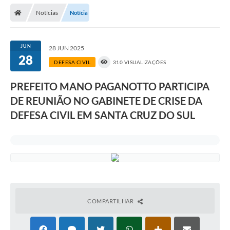
Notícias
Notícia
Prefeitura
Publicações / Transparência
JUN
28 JUN 2025
28
Secretarias
DEFESA CIVIL
310 VISUALIZAÇÕES
Ouvidoria
PREFEITO MANO PAGANOTTO PARTICIPA
DE REUNIÃO NO GABINETE DE CRISE DA
Expocal, Festa do Cavalo e o Relincho da Canção Nativa
DEFESA CIVIL EM SANTA CRUZ DO SUL
Contato
Gestões Anteriores
Licenças Ambientais
Galeria de Fotos
Contratos
COMPARTILHAR
Audiências Públicas