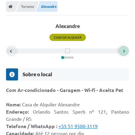
Turismo
Alexandre
Prefeitura
Publicações / Transparência
Alexandre
Secretarias
CASA DE ALQUILER
Ouvidoria
Expocal, Festa do Cavalo e o Relincho da Canção Nativa
Contato
Sobre o local
Gestões Anteriores
Com Ar-condicionado - Garagem - Wi-fi - Aceita Pet
Licenças Ambientais
Nome:
Casa de Alquiler Alexandre
Galeria de Fotos
Endereço:
Orlando Santos Sperb nº 121, Pantano
Contratos
Grande / RS
Telefone / WhatsApp :
+55 51 9500-3119
Audiências Públicas
Capacidade:
Até 12 pessoas por dia