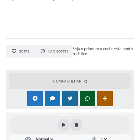
Arquivos para Download
Notícias
Turismo
Contas Públicas
Seja o primeiro a curtir este ponto
GOSTEI
NÃO GOSTEI
turístico.
Legislação
Editais
Links
COMPARTILHAR
Telefones Úteis
Agenda
SIC
Diário Oficial