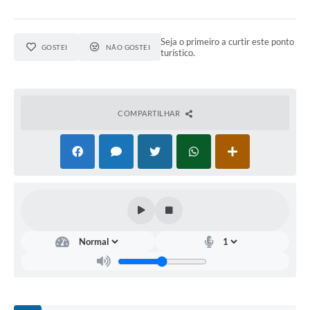
Arquivos para Download
Seja o primeiro a curtir este ponto
Notícias
GOSTEI
NÃO GOSTEI
turístico.
Turismo
Contas Públicas
COMPARTILHAR
Legislação
Editais
Links
Telefones Úteis
Agenda
SIC
Diário Oficial