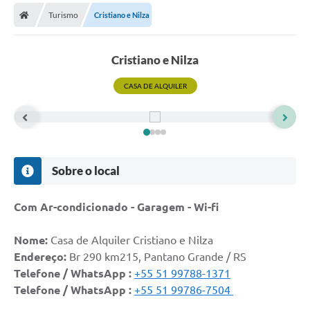
Turismo
Cristiano e Nilza
Prefeitura
Publicações / Transparência
Cristiano e Nilza
Secretarias
CASA DE ALQUILER
Ouvidoria
Expocal, Festa do Cavalo e o Relincho da Canção Nativa
Contato
Sobre o local
Gestões Anteriores
Com Ar-condicionado - Garagem - Wi-fi
Licenças Ambientais
Nome:
Casa de Alquiler Cristiano e Nilza
Galeria de Fotos
Endereço:
Br 290 km215, Pantano Grande / RS
Contratos
Telefone / WhatsApp :
+55 51
99788-1371
Telefone / WhatsApp :
+55 51
99786-7504
Audiências Públicas