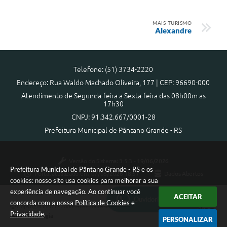
MAIS TURISMO
Alexandre
Telefone: (51) 3734-2220
Endereço: Rua Waldo Machado Oliveira, 177 | CEP: 96690-000
Atendimento de Segunda-feira a Sexta-feira das 08h00m as
17h30
CNPJ: 91.342.667/0001-28
Prefeitura Municipal de Pântano Grande - RS
Versão do Sistema:
3.5.3 - 19/06/2026
Prefeitura Municipal de Pântano Grande - RS e os
Portal atualizado em:
07/08/2026 18:57
Dados Abertos
cookies: nosso site usa cookies para melhorar a sua
experiência de navegação. Ao continuar você
ACEITAR
Ouvidoria Municipal
concorda com a nossa
Política de Cookies
e
Copyright Instar - 2006-2026. Todos os direitos reservados -
Privacidade
.
Instar Tecnologia
PERSONALIZAR