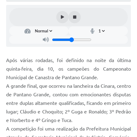
Arquivos para Download
Notícias
Turismo
Contas Públicas
Legislação
Após várias rodadas, foi definido na noite da última
Editais
quinta-feira, dia 10, os campeões do Campeonato
Municipal de Canastra de Pantano Grande.
Links
A grande final, que ocorreu na lancheira da Cinara, centro
Telefones Úteis
de Pantano Grande, contou com emocionantes disputas
Agenda
entre duplas altamente qualificadas, ficando em primeiro
lugar; Cláudio e Choquito; 2º Guga e Ronaldo; 3º Pedrão
SIC
e Norberto e 4º Gringo e Tuca.
Diário Oficial
A competição foi uma realização da Prefeitura Municipal