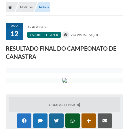
Notícias
Notícia
Prefeitura
Publicações / Transparência
AGO
12 AGO 2023
12
Secretarias
ESPORTES E LAZER
916 VISUALIZAÇÕES
Ouvidoria
RESULTADO FINAL DO CAMPEONATO DE
CANASTRA
Expocal, Festa do Cavalo e o Relincho da Canção Nativa
Contato
Gestões Anteriores
Licenças Ambientais
Galeria de Fotos
COMPARTILHAR
Contratos
Audiências Públicas