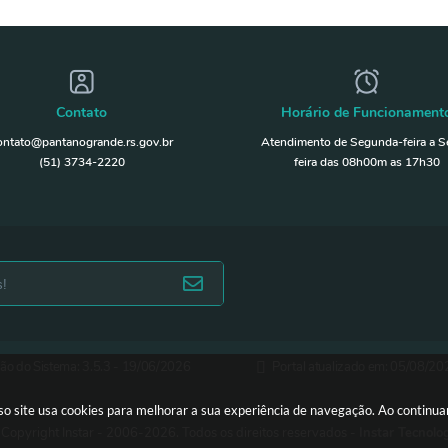
Contato
Horário de Funcionament
ontato@pantanogrande.rs.gov.br
Atendimento de Segunda-feira a S
(51) 3734-2220
feira das 08h00m as 17h30
ão do Sistema:
3.5.3 - 19/06/2026
Portal atualizado em:
05/08/20
sso site usa cookies para melhorar a sua experiência de navegação. Ao continu
Copyright Instar - 2006-2026. Todos os direitos reservados -
Instar Tecnolo