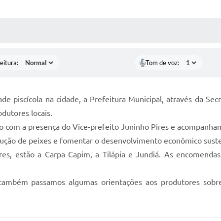
 MÍDIAS
RECEBA NOTÍCIAS
eitura:
Tom de voz:
dade piscícola na cidade, a Prefeitura Municipal, através da S
odutores locais.
do com a presença do Vice-prefeito Juninho Pires e acompanhame
odução de peixes e fomentar o desenvolvimento econômico suste
tores, estão a Carpa Capim, a Tilápia e Jundiá. As encomenda
ambém passamos algumas orientações aos produtores sobre a