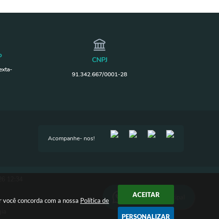
o
CNPJ
exta-
91.342.667/0001-28
Acompanhe- nos!
26 12:34
ACEITAR
Ouvidoria Municipal
ar você concorda com a nossa
Política de
gia
PERSONALIZAR